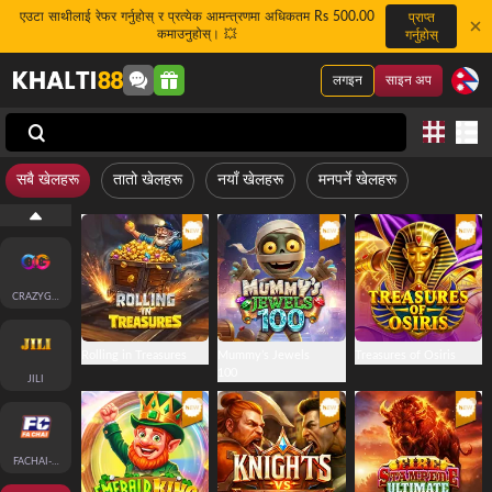
एउटा साथीलाई रेफर गर्नुहोस् र प्रत्येक आमन्त्रणमा अधिकतम Rs 500.00
प्राप्त
कमाउनुहोस्। 💥
गर्नुहोस्
लगइन
साइन अप
सबै खेलहरू
तातो खेलहरू
नयाँ खेलहरू
मनपर्ने खेलहरू
CRAZYGAMING
Rolling in Treasures
Mummy’s Jewels
Treasures of Osiris
100
JILI
FACHAI-SLOT