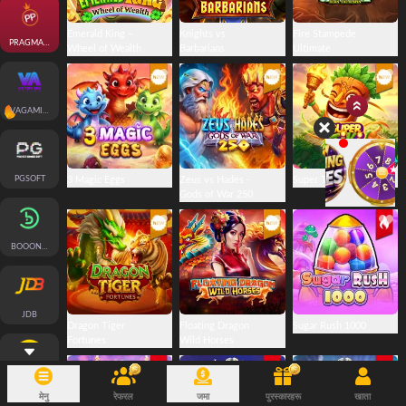
Emerald King –
Knights vs
Fire Stampede
PRAGMATICPLAY
Wheel of Wealth
Barbarians
Ultimate
VAGAMING
3 Magic Eggs
Zeus vs Hades -
Super Tiki Strike
PGSOFT
Gods of War 250
BOOONGO
JDB
Dragon Tiger
Floating Dragon
Sugar Rush 1000
Fortunes
Wild Horses
RICHGAMING
मेनु
रेफरल
जमा
पुरस्कारहरू
खाता