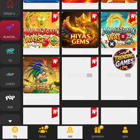
Horde 2 Winter
777
BOUNTY EXPRESS
SPADE GAMING
PLAYSTARGAMING
Mahjong Ways 3+
HIYAS GEMS
MAHJONG WAYS 3
5G
LIVE22
Treasures Of Aztec
SUPER GEMS
SUPER GEMS 2
Z
POP
PEGASUS-SLOT
मेनु
रेफरल
जमा
पुरस्कारहरू
खाता