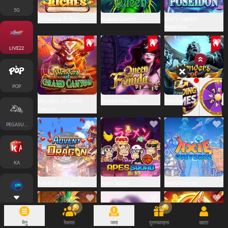
5G
Slithering Riches
Kraken Queen
God's Gambit:
Poseidon
LIVE22
POP
Wonders of Grand
Queen Femida
Wonders of Zeus
Canyon
PEGASUS-SLOT
KA
Advent of Dragon
Apes Squad
AxieUniverse
SBOBETFUNKY
मेनु
रेफरल
जमा
पुरस्कारहरू
खाता