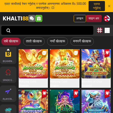
एउटा साथीलाई रेफर गर्नुहोस् र प्रत्येक आमन्त्रणमा अधिकतम Rs 500.00
प्राप्त
HACKSAWGAMING
कमाउनुहोस्। 💥
गर्नुहोस्
लगइन
साइन अप
VPLUS
सबै खेलहरू
तातो खेलहरू
नयाँ खेलहरू
मनपर्ने खेलहरू
CQ9GAMING
BGAMING-SLOT
SPADE GAMING
Mahjong Gold:
Mahjong Gold:
Wonders of Giza
Phoenix
Dragon
Pyramid
PLAYSTARGAMING