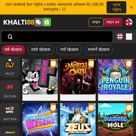
एउटा साथीलाई रेफर गर्नुहोस् र प्रत्येक आमन्त्रणमा अधिकतम Rs 500.00
प्राप्त
JDB
कमाउनुहोस्। 💥
गर्नुहोस्
लगइन
साइन अप
RICHGAMING
सबै खेलहरू
तातो खेलहरू
नयाँ खेलहरू
मनपर्ने खेलहरू
RICH88
INOUT
FASTSPIN
Hot Ross
Mortal Oath
Penguin Royale
NEXTSPIN