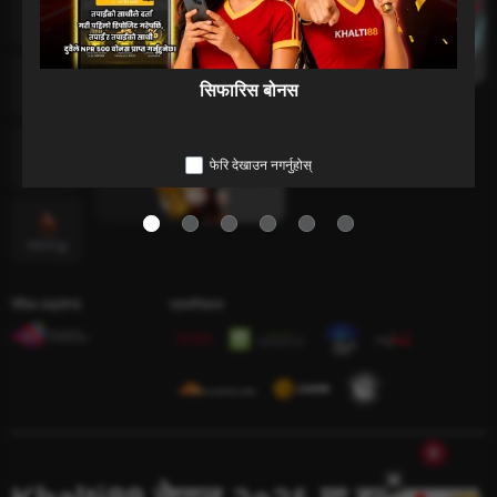
माछा पकड्नु
सिफारिस बोनस
इ-स्पोर्ट
फेरि देखाउन नगर्नुहोस्
लटरी
चिडियाँ युद्ध
गेमिङ लाइसेन्स
प्रमाणिकता