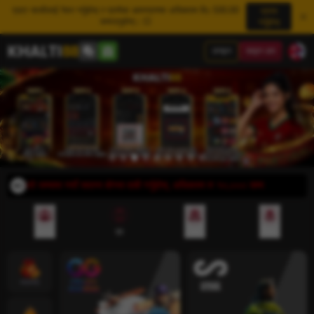
एउटा साथीलाई रेफर गर्नुहोस् र प्रत्येक आमन्त्रणमा अधिकतम Rs 500.00
प्राप्त
कमाउनुहोस्। 💥
गर्नुहोस्
लगइन
साइन अप
 पहिलो जम्मामा नयाँ सदस्य बोनस दाबी गर्नुहोस्, अधिकतम रु १०,००० सम्म
रेफरल
एप
जमा
रिबेट
ज्याकपोट