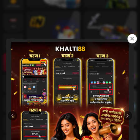
तातो खेलहरू
स्लट
जीवन क्यासिनो
दुर्घटना खेल
क्रिकेट
कार्ड खेलहरू
खेलकुद