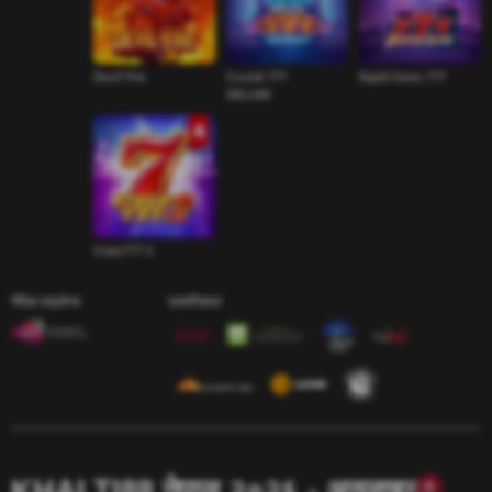
Devil Fire
Crystal 777
Rapid Gems 777
DELUXE
Crazy777 2
गेमिङ लाइसेन्स
प्रमाणिकता
KHALTI88 नेपाल २०२६ - अनलाइन