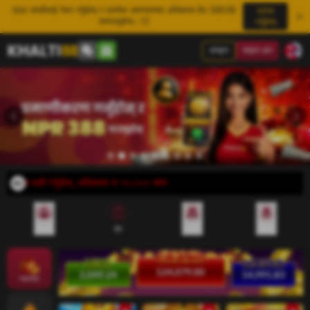
एउटा साथीलाई रेफर गर्नुहोस् र प्रत्येक आमन्त्रणमा अधिकतम Rs 500.00
प्राप्त
कमाउनुहोस्। 💥
गर्नुहोस्
लगइन
साइन अप
नस दाबी गर्नुहोस्, अधिकतम रु १०,००० सम्म
रेफरल
एप
जमा
रिबेट
124,085.10
2,049.28
14,992.29
ज्याकपोट